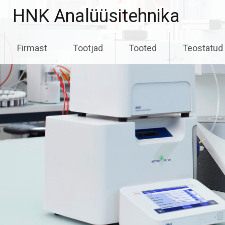
HNK Analüüsitehnika
Skip
Firmast
Tootjad
Tooted
Teostatud 
to
content